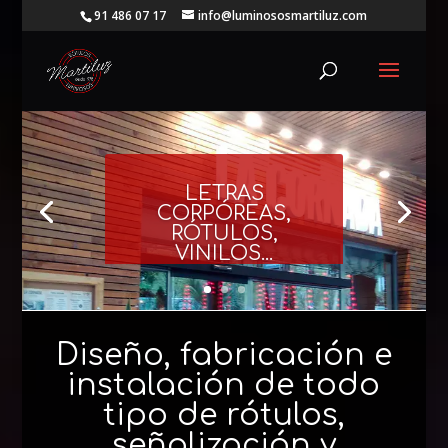
91 486 07 17
info@luminososmartiluz.com
LETRAS
CORPÓREAS,
RÓTULOS,
VINILOS...
Diseño, fabricación e
instalación de todo
tipo de rótulos,
señalización y