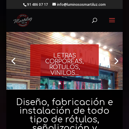
91 486 07 17
info@luminososmartiluz.com
LETRAS
CORPÓREAS,
RÓTULOS,
VINILOS...
Diseño, fabricación e
instalación de todo
tipo de rótulos,
señalización y