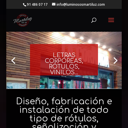
91 486 07 17
info@luminososmartiluz.com
LETRAS
CORPÓREAS,
RÓTULOS,
VINILOS...
Diseño, fabricación e
instalación de todo
tipo de rótulos,
señalización y