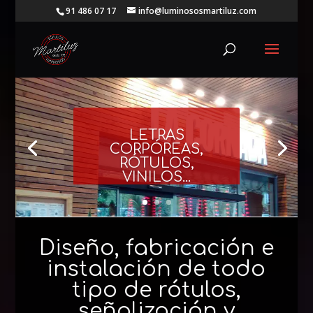
91 486 07 17
info@luminososmartiluz.com
LETRAS
CORPÓREAS,
RÓTULOS,
VINILOS...
Diseño, fabricación e
instalación de todo
tipo de rótulos,
señalización y