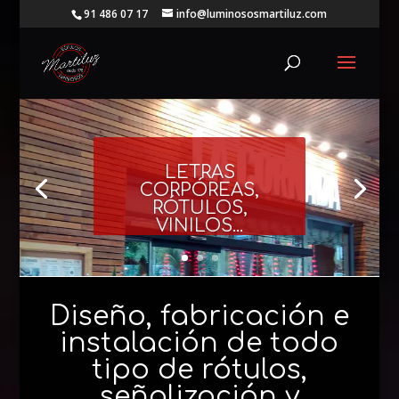
91 486 07 17
info@luminososmartiluz.com
LETRAS
CORPÓREAS,
RÓTULOS,
VINILOS...
Diseño, fabricación e
instalación de todo
tipo de rótulos,
señalización y