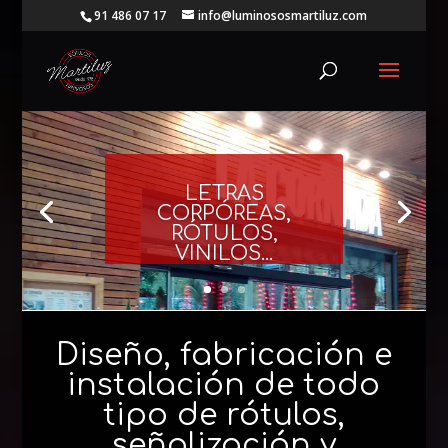
91 486 07 17
info@luminososmartiluz.com
LETRAS
CORPÓREAS,
RÓTULOS,
VINILOS...
Diseño, fabricación e
instalación de todo
tipo de rótulos,
señalización y