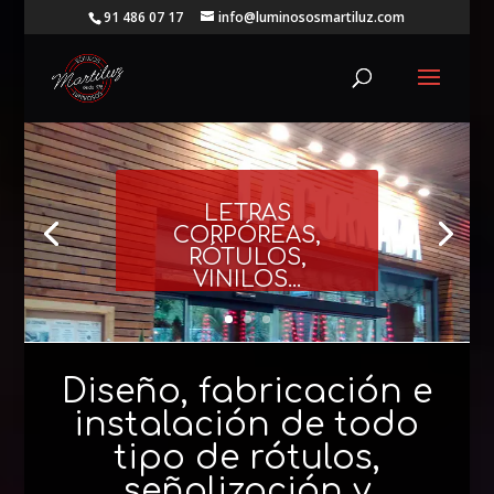
91 486 07 17
info@luminososmartiluz.com
LETRAS
CORPÓREAS,
RÓTULOS,
VINILOS...
Diseño, fabricación e
instalación de todo
tipo de rótulos,
señalización y